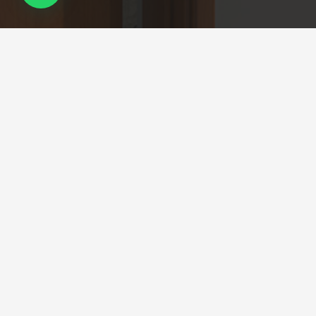
Camboriú Portas
A
Camboriú Portas
é uma empresa atuante no
comércio de
Portas de Madeira
, no mercado desde
2014. Especializada em Portas, contamos com os
melhores fabricantes do mercado e uma vasta
quantidade de produtos e modelos.
Comercializamos portas e rodapés lisos ou frisados
utilizando a cor branca em todos os produtos.
Novidades