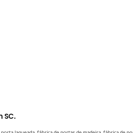
m SC.
 porta laqueada, fábrica de portas de madeira, fábrica de po