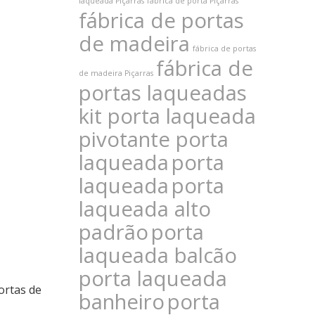
laqueada Piçarras
fábrica de porta Piçarras
fábrica de portas
de madeira
fábrica de portas
fábrica de
de madeira Piçarras
portas laqueadas
kit porta laqueada
pivotante porta
laqueada
porta
laqueada
porta
laqueada alto
padrão
porta
laqueada balcão
porta laqueada
portas de
banheiro
porta