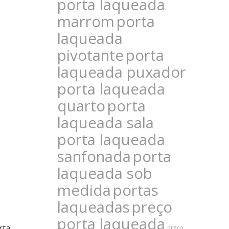
porta laqueada
marrom
porta
laqueada
pivotante
porta
laqueada puxador
porta laqueada
quarto
porta
laqueada sala
porta laqueada
sanfonada
porta
laqueada sob
medida
portas
laqueadas
preço
porta laqueada
rta,
preço