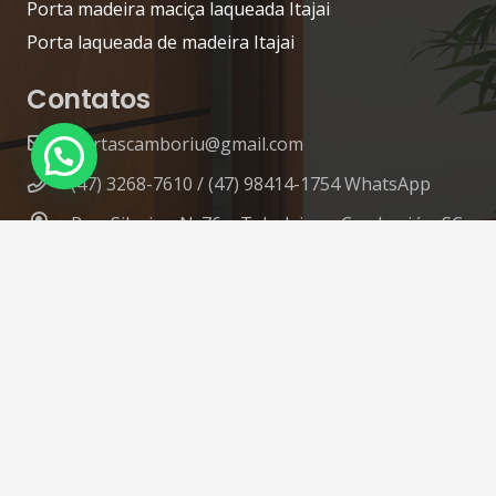
Porta madeira maciça laqueada Itajai
Porta laqueada de madeira Itajai
Contatos
portascamboriu@gmail.com
(47) 3268-7610 / (47) 98414-1754 WhatsApp
Rua: Silveira, N: 76 – Tabuleiro – Camboriú – SC
© 2020 Camboriú Portas by MirandaDigital