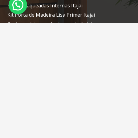
Portas Laqueadas Internas Itajai
Kit Porta de Madeira Lisa Primer Itajai
Porta madeira maciça laqueada Itajai
Porta laqueada de madeira Itajai
Contatos
portascamboriu@gmail.com
(47) 3268-7610 / (47) 98414-1754 WhatsApp
Rua: Silveira, N: 76 – Tabuleiro – Camboriú – SC