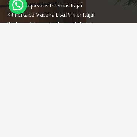
Portas Laqueadas Internas Itajai
Kit Porta de Madeira Lisa Primer Itajai
Porta madeira maciça laqueada Itajai
Porta laqueada de madeira Itajai
Contatos
portascamboriu@gmail.com
(47) 3268-7610 / (47) 98414-1754 WhatsApp
Rua: Silveira, N: 76 – Tabuleiro – Camboriú – SC