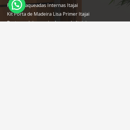
Portas Laqueadas Internas Itajai
Kit Porta de Madeira Lisa Primer Itajai
Porta madeira maciça laqueada Itajai
Porta laqueada de madeira Itajai
Contatos
portascamboriu@gmail.com
(47) 3268-7610 / (47) 98414-1754 WhatsApp
Rua: Silveira, N: 76 – Tabuleiro – Camboriú – SC