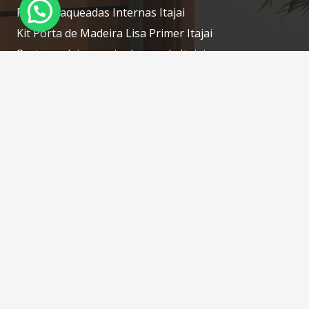
Portas Laqueadas Internas Itajai
Kit Porta de Madeira Lisa Primer Itajai
Porta madeira maciça laqueada Itajai
Porta laqueada de madeira Itajai
Contatos
portascamboriu@gmail.com
(47) 3268-7610 / (47) 98414-1754 WhatsApp
Rua: Silveira, N: 76 – Tabuleiro – Camboriú – SC