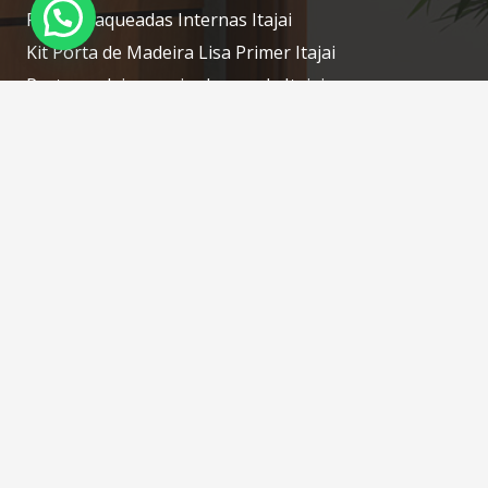
Portas Laqueadas Internas Itajai
Kit Porta de Madeira Lisa Primer Itajai
Porta madeira maciça laqueada Itajai
Porta laqueada de madeira Itajai
Contatos
portascamboriu@gmail.com
(47) 3268-7610 / (47) 98414-1754 WhatsApp
Rua: Silveira, N: 76 – Tabuleiro – Camboriú – SC