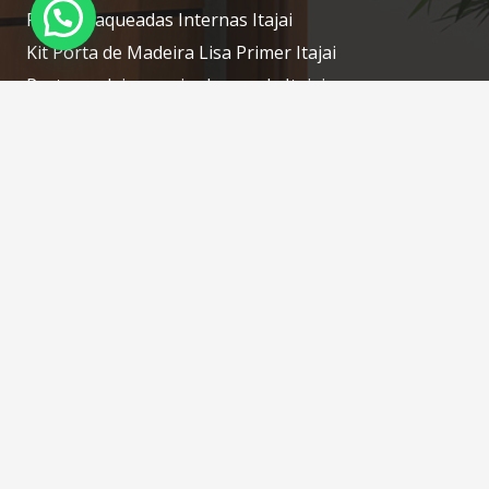
Portas Laqueadas Internas Itajai
Kit Porta de Madeira Lisa Primer Itajai
Porta madeira maciça laqueada Itajai
Porta laqueada de madeira Itajai
Contatos
portascamboriu@gmail.com
(47) 3268-7610 / (47) 98414-1754 WhatsApp
Rua: Silveira, N: 76 – Tabuleiro – Camboriú – SC