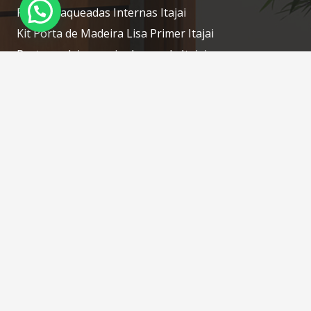
Portas Laqueadas Internas Itajai
Kit Porta de Madeira Lisa Primer Itajai
Porta madeira maciça laqueada Itajai
Porta laqueada de madeira Itajai
Contatos
portascamboriu@gmail.com
(47) 3268-7610 / (47) 98414-1754 WhatsApp
Rua: Silveira, N: 76 – Tabuleiro – Camboriú – SC