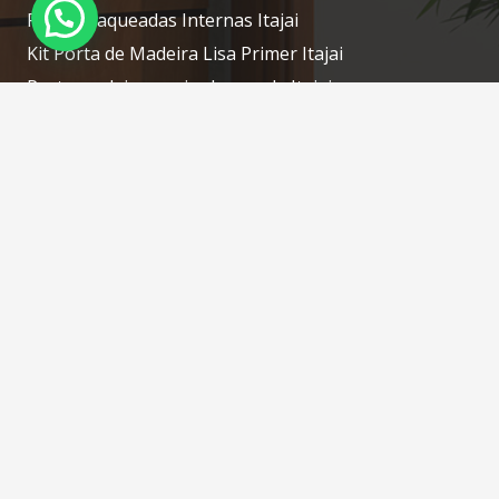
Portas Laqueadas Internas Itajai
Kit Porta de Madeira Lisa Primer Itajai
Porta madeira maciça laqueada Itajai
Porta laqueada de madeira Itajai
Contatos
portascamboriu@gmail.com
(47) 3268-7610 / (47) 98414-1754 WhatsApp
Rua: Silveira, N: 76 – Tabuleiro – Camboriú – SC