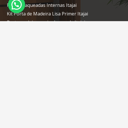
Portas Laqueadas Internas Itajai
Kit Porta de Madeira Lisa Primer Itajai
Porta madeira maciça laqueada Itajai
Porta laqueada de madeira Itajai
Contatos
portascamboriu@gmail.com
(47) 3268-7610 / (47) 98414-1754 WhatsApp
Rua: Silveira, N: 76 – Tabuleiro – Camboriú – SC